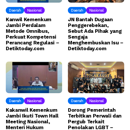
Daerah
Nasional
Daerah
Nasional
Kanwil Kemenkum
JN Bantah Dugaan
Jambi Perdalam
Penggerebekan,
Metode Omnibus,
Sebut Ada Pihak yang
Perkuat Kompetensi
Sengaja
Perancang Regulasi –
Menghembuskan Isu –
Detiktoday.com
Detiktoday.com
Daerah
Nasional
Daerah
Nasional
Kakanwil Kemenkum
Dorong Pemerintah
Jambi Ikuti Town Hall
Terbitkan Perwali dan
Meeting Nasional,
Pergub Terkait
Menteri Hukum
Penolakan LGBT –