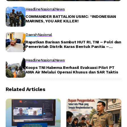
Headline
Nasional
News
COMMANDER BATTALION USMC: “INDONESIAN
MARINES, YOU ARE KILLER!
Daerah
Nasional
Rapatkan Barisan Sambut HUT RI, TNI – Polri dan
Pemerintah Distrik Karas Bentuk Panitia –
Detiktoday.com
Headline
Nasional
News
Koops TNI Habema Berhasil Evakuasi Pilot PT
AMA Air Melalui Operasi Khusus dan SAR Taktis
Related Articles