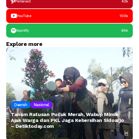
Pinterest
42k
YouTube
100k
Spotify
65k
Explore more
Daerah
Nasional
Tanam Ratusan Pucuk Merah, Wabup Mimik
Ajak Warga dan PKL Jaga Kebersihan Sidoarjo
– Detiktoday.com