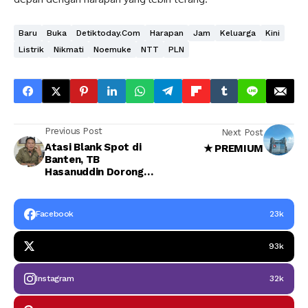
Baru
Buka
Detiktoday.com
Harapan
Jam
Keluarga
Kini
Listrik
Nikmati
Noemuke
NTT
PLN
Previous Post
Next Post
Atasi Blank Spot di
★ PREMIUM
Banten, TB
Hasanuddin Dorong
Penguatan
Infrastruktur Digital
Facebook
23k
93k
Instagram
32k