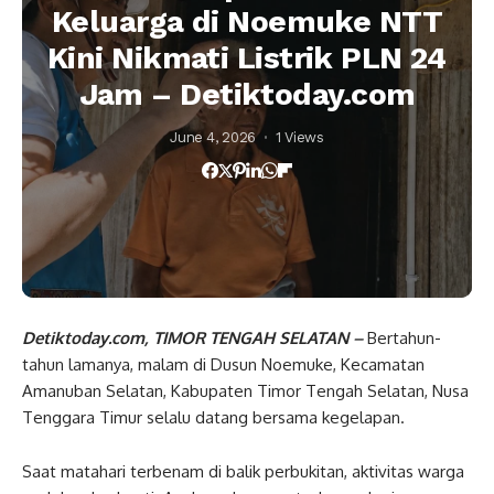
Keluarga di Noemuke NTT
Kini Nikmati Listrik PLN 24
Jam – Detiktoday.com
June 4, 2026
1 Views
Detiktoday.com, TIMOR TENGAH SELATAN –
Bertahun-
tahun lamanya, malam di Dusun Noemuke, Kecamatan
Amanuban Selatan, Kabupaten Timor Tengah Selatan, Nusa
Tenggara Timur selalu datang bersama kegelapan.
Saat matahari terbenam di balik perbukitan, aktivitas warga