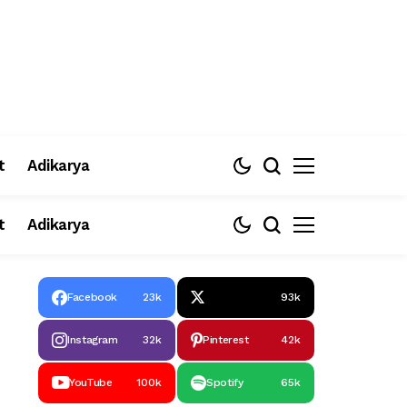
t
Adikarya
t
Adikarya
Facebook
23k
93k
Instagram
32k
Pinterest
42k
YouTube
100k
Spotify
65k