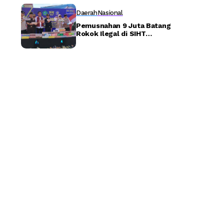
Lingkungan Akademik –
Detiktoday.com
Daerah
Nasional
Pemusnahan 9 Juta Batang
Rokok Ilegal di SIHT
Porong, Sidoarjo
Selamatkan Potensi
Kerugian Negara Rp8,8
Miliar – Detiktoday.com