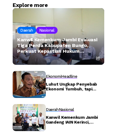
Explore more
Daerah
Nasional
Kanwil Kemenkum Jambi Evaluasi
Tiga Perda Kabupaten Bungo,
Perkuat Kepastian Hukum
Masyarakat Adat –
Detiktoday.com
Ekonomi
Headline
Luhut Ungkap Penyebab
Ekonomi Tumbuh, tapi
Kemiskinan Meningkat
Daerah
Nasional
Kanwil Kemenkum Jambi
Gandeng IAIN Kerinci,
Perkuat Perlindungan
Kekayaan Intelektual di