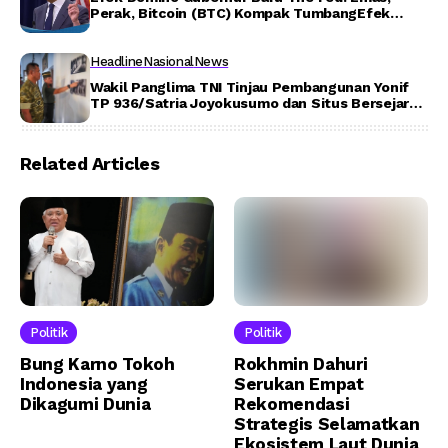
Perak, Bitcoin (BTC) Kompak TumbangEfek
Domino Gubernur Baru The Fed: Emas, Perak,
Bitcoin (BTC) Kompak Tumbang
Headline
Nasional
News
Wakil Panglima TNI Tinjau Pembangunan Yonif
TP 936/Satria Joyokusumo dan Situs Bersejarah
di Jawa Tengah
Related Articles
Politik
Politik
Bung Karno Tokoh
Rokhmin Dahuri
Indonesia yang
Serukan Empat
Dikagumi Dunia
Rekomendasi
Strategis Selamatkan
Ekosistem Laut Dunia