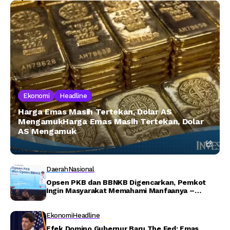
Ekonomi
Headline
Harga Emas Masih Tertekan, Dolar AS
MengamukHarga Emas Masih Tertekan, Dolar
AS Mengamuk
Daerah
Nasional
Opsen PKB dan BBNKB Digencarkan, Pemkot
Ingin Masyarakat Memahami Manfaanya –
Detiktoday.com
Ekonomi
Headline
Efek Domino Gubernur Baru The Fed: Emas,