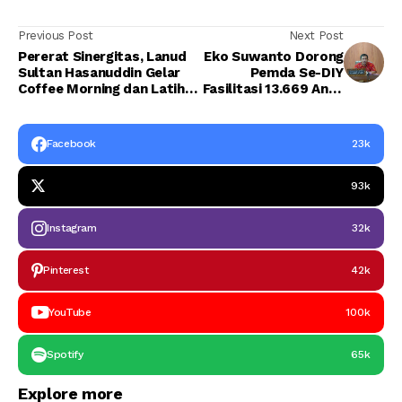
Previous Post
Next Post
Pererat Sinergitas, Lanud
Eko Suwanto Dorong
Sultan Hasanuddin Gelar
Pemda Se-DIY
Coffee Morning dan Latihan
Fasilitasi 13.669 Anak
Menembak Eksekutif
Tidak Sekolah Untuk
Bersama Forkopimda
Kembali Bisa Belajar
Facebook
23k
93k
Instagram
32k
Pinterest
42k
YouTube
100k
Spotify
65k
Explore more