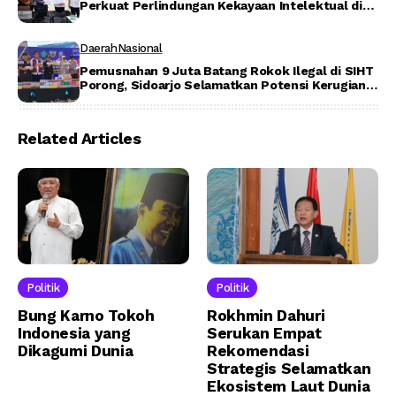
Perkuat Perlindungan Kekayaan Intelektual di
Lingkungan Akademik – Detiktoday.com
Daerah
Nasional
Pemusnahan 9 Juta Batang Rokok Ilegal di SIHT
Porong, Sidoarjo Selamatkan Potensi Kerugian
Negara Rp8,8 Miliar – Detiktoday.com
Related Articles
Politik
Politik
Bung Karno Tokoh
Rokhmin Dahuri
Indonesia yang
Serukan Empat
Dikagumi Dunia
Rekomendasi
Strategis Selamatkan
Ekosistem Laut Dunia