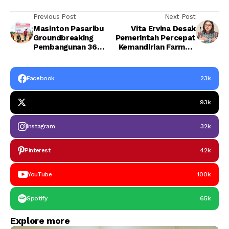
Previous Post
Next Post
Masinton Pasaribu
Vita Ervina Desak
Groundbreaking
Pemerintah Percepat
Pembangunan 36
Kemandirian Farmasi
Hunian Tetap Bagi
Nasional
Korban Bencana di
Tapteng
Facebook
23k
93k
Instagram
32k
Pinterest
42k
YouTube
100k
Spotify
65k
Explore more