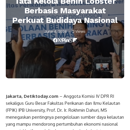
Tata Kelola Benih Lobster
Berbasis Masyarakat
Perkuat Budidaya Nasional
June 4, 2026
2 Views
Jakarta, Detiktoday.com
– Anggota Komisi IV DPR RI
sekaligus Guru Besar Fakultas Perikanan dan Ilmu Kelautan
(FPIK) IPB University, Prof. Dr. Ir. Rokhmin Dahuri, MS
menegaskan pentingnya pengelolaan sumber daya kelautan
yang mampu mendorong pertumbuhan ekonomi nasional