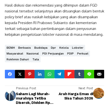
Hasil diskusi dan rekomendasi yang dihimpun dalam FGD
nasional tersebut selanjutnya akan dituangkan dalam bentuk
policy brief atau naskah kebijakan yang akan disampaikan
kepada Presiden RI Prabowo Subianto dan kementerian
terkait sebagai bahan pertimbangan dalam penyusunan
kebijakan pengelolaan lobster nasional di masa mendatang.
BENIH
Berbasis
Budidaya
Dpr
Kelola
Lobster
Masyarakat
Nasional
PDI Perjuangan
PDIP
Perkuat
Rokhmin Dahuri
Tata
Previous Post
Next Post
Saham Lagi Murah-
Arah Harga Emas di
murahnya Tetiba
Sisa Tahun 2026
Diserok, Dividen Rp
376,5 per Saham