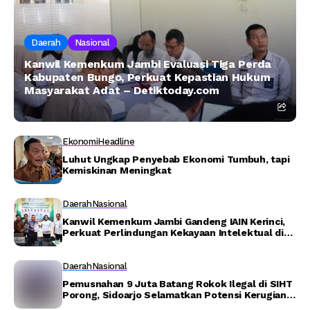
Daerah
Nasional
Kanwil Kemenkum Jambi Evaluasi Tiga Perda
Kabupaten Bungo, Perkuat Kepastian Hukum
Masyarakat Adat – Detiktoday.com
Ekonomi
Headline
Luhut Ungkap Penyebab Ekonomi Tumbuh, tapi
Kemiskinan Meningkat
Daerah
Nasional
Kanwil Kemenkum Jambi Gandeng IAIN Kerinci,
Perkuat Perlindungan Kekayaan Intelektual di
Lingkungan Akademik – Detiktoday.com
Daerah
Nasional
Pemusnahan 9 Juta Batang Rokok Ilegal di SIHT
Porong, Sidoarjo Selamatkan Potensi Kerugian
Negara Rp8,8 Miliar – Detiktoday.com