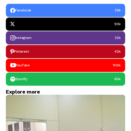
Facebook
23k
93k
Instagram
32k
Pinterest
42k
YouTube
100k
Spotify
65k
Explore more