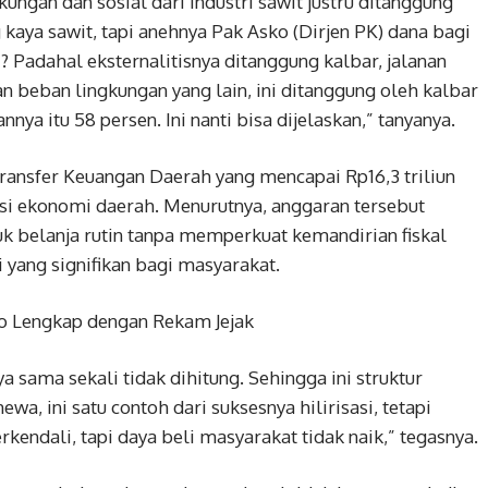
ngan dan sosial dari industri sawit justru ditanggung
g kaya sawit, tapi anehnya Pak Asko (Dirjen PK) dana bagi
ni? Padahal eksternalitisnya ditanggung kalbar, jalanan
an beban lingkungan yang lain, ini ditanggung oleh kalbar
ya itu 58 persen. Ini nanti bisa dijelaskan,” tanyanya.
Transfer Keuangan Daerah yang mencapai Rp16,3 triliun
 ekonomi daerah. Menurutnya, anggaran tersebut
uk belanja rutin tanpa memperkuat kemandirian fiskal
ang signifikan bagi masyarakat.
o Lengkap dengan Rekam Jejak
a sama sekali tidak dihitung. Sehingga ini struktur
wa, ini satu contoh dari suksesnya hilirisasi, tetapi
erkendali, tapi daya beli masyarakat tidak naik,” tegasnya.