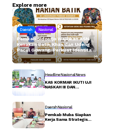
Explore more
Daerah
Nasional
Pemkab Sidoarjo Wajibkan ASN
Kenakan Batik Khas dan Udeng
Pacul Gowang, Perkuat Identitas
Budaya Lokal – Detiktoday.com
Headline
Nasional
News
KAS KORMAR IKUTI UJI
NASKAH III DAN
PENGESAHAN DOKTRIN TNI
“PERISAI TRISULA
NUSANTARA” DI KODIKLAT
TNI
Daerah
Nasional
Pemkab Muba Siapkan
Kerja Sama Strategis
dengan KP2MI/BP2MI –
Detiktoday.com