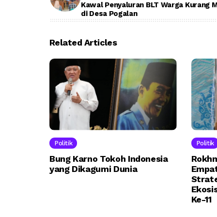
Kawal Penyaluran BLT Warga Kurang
di Desa Pogalan
Related Articles
Politik
Politik
Bung Karno Tokoh Indonesia
Rokhm
yang Dikagumi Dunia
Empat
Strat
Ekosi
Ke-11