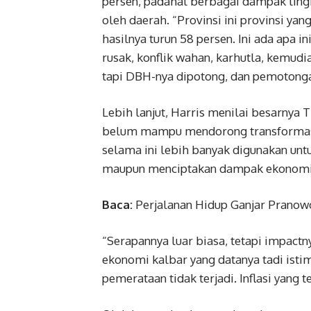
persen, padahal berbagai dampak lingku
oleh daerah. “Provinsi ini provinsi yan
hasilnya turun 58 persen. Ini ada apa i
rusak, konflik wahan, karhutla, kemudi
tapi DBH-nya dipotong, dan pemotongann
Lebih lanjut, Harris menilai besarnya 
belum mampu mendorong transformasi
selama ini lebih banyak digunakan unt
maupun menciptakan dampak ekonomi y
Baca:
Perjalanan Hidup Ganjar Pranow
“Serapannya luar biasa, tetapi impactny
ekonomi kalbar yang datanya tadi istime
pemerataan tidak terjadi. Inflasi yang t