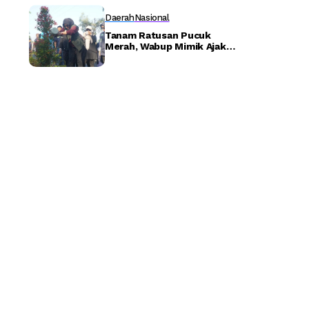
Daerah
Nasional
Tanam Ratusan Pucuk
Merah, Wabup Mimik Ajak
Warga dan PKL Jaga
Kebersihan Sidoarjo –
Detiktoday.com