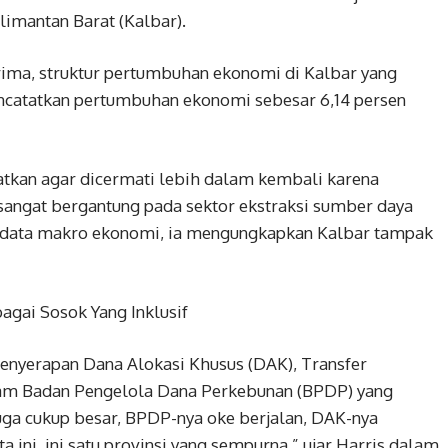
limantan Barat (Kalbar).
rima, struktur pertumbuhan ekonomi di Kalbar yang
encatatkan pertumbuhan ekonomi sebesar 6,14 persen
gatkan agar dicermati lebih dalam kembali karena
angat bergantung pada sektor ekstraksi sumber daya
ari data makro ekonomi, ia mengungkapkan Kalbar tampak
agai Sosok Yang Inklusif
i Penyerapan Dana Alokasi Khusus (DAK), Transfer
am Badan Pengelola Dana Perkebunan (BPDP) yang
juga cukup besar, BPDP-nya oke berjalan, DAK-nya
 ini, ini satu provinsi yang sempurna,” ujar Harris dalam