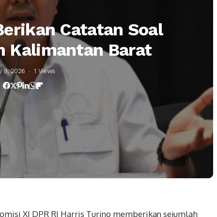
Berikan Catatan Soal
 Kalimantan Barat
 9, 2026
1 Views
omisi XI DPR RI Harris Turino memberikan sejumlah