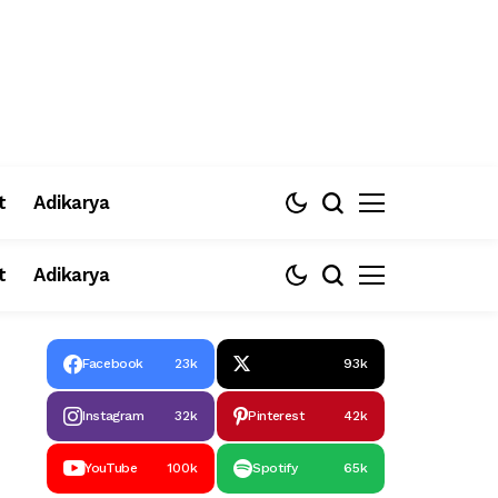
t
Adikarya
t
Adikarya
Facebook
23k
93k
Instagram
32k
Pinterest
42k
YouTube
100k
Spotify
65k