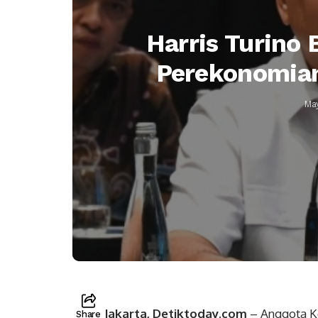
Harris Turino 
Perekonomian
May
Jakarta, Detiktoday.com
– Anggota K
Share