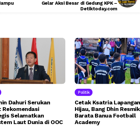
 Mampu
Gelar Aksi Besar di Gedung KPK –
Detiktoday.com
Politik
in Dahuri Serukan
Cetak Ksatria Lapanga
 Rekomendasi
Hijau, Bang Dhin Resmi
egis Selamatkan
Barata Banua Football
stem Laut Dunia di OOC
Academy