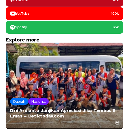
Pinterest
42k
YouTube
100k
Spotify
65k
Explore more
Daerah
Nasional
Dini Ardianto Janjikan Apresiasi Jika Tembus 5
Emas – Detiktoday.com