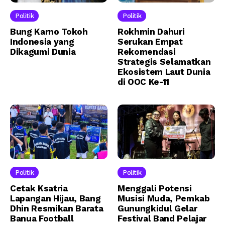
Politik
Politik
Bung Karno Tokoh
Rokhmin Dahuri
Indonesia yang
Serukan Empat
Dikagumi Dunia
Rekomendasi
Strategis Selamatkan
Ekosistem Laut Dunia
di OOC Ke-11
Politik
Politik
Cetak Ksatria
Menggali Potensi
Lapangan Hijau, Bang
Musisi Muda, Pemkab
Dhin Resmikan Barata
Gunungkidul Gelar
Banua Football
Festival Band Pelajar