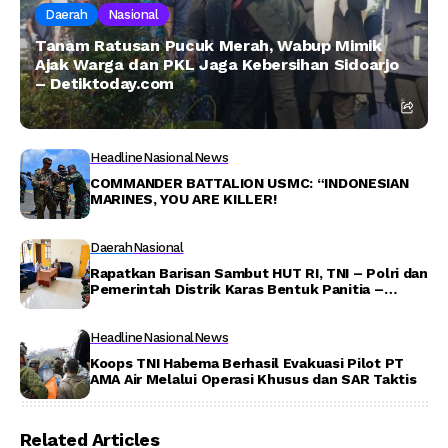
Daerah
Nasional
Tanam Ratusan Pucuk Merah, Wabup Mimik
Ajak Warga dan PKL Jaga Kebersihan Sidoarjo
– Detiktoday.com
Headline
Nasional
News
COMMANDER BATTALION USMC: “INDONESIAN
MARINES, YOU ARE KILLER!
Daerah
Nasional
Rapatkan Barisan Sambut HUT RI, TNI – Polri dan
Pemerintah Distrik Karas Bentuk Panitia –
Detiktoday.com
Headline
Nasional
News
Koops TNI Habema Berhasil Evakuasi Pilot PT
AMA Air Melalui Operasi Khusus dan SAR Taktis
Related Articles