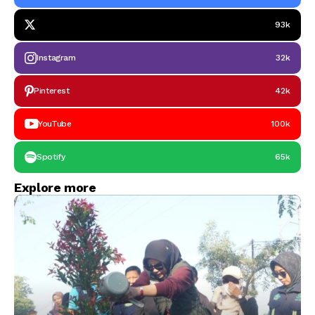
93k
Instagram
32k
Pinterest
42k
YouTube
100k
Spotify
65k
Explore more