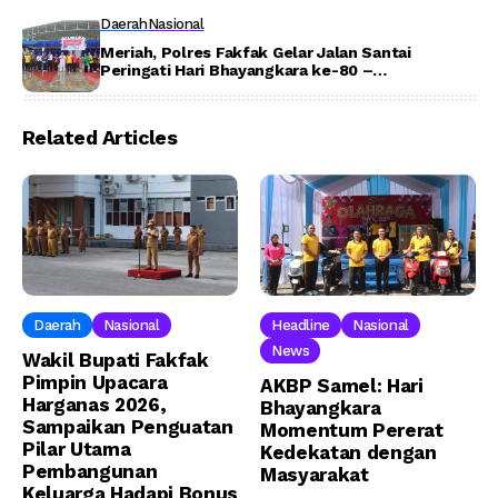
Daerah
Nasional
Meriah, Polres Fakfak Gelar Jalan Santai
Peringati Hari Bhayangkara ke-80 –
Detiktoday.com
Related Articles
Daerah
Nasional
Headline
Nasional
News
Wakil Bupati Fakfak
Pimpin Upacara
AKBP Samel: Hari
Harganas 2026,
Bhayangkara
Sampaikan Penguatan
Momentum Pererat
Pilar Utama
Kedekatan dengan
Pembangunan
Masyarakat
Keluarga Hadapi Bonus