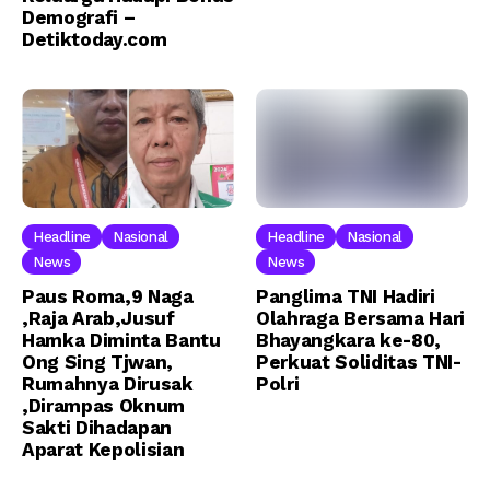
Demografi –
Detiktoday.com
Headline
Nasional
Headline
Nasional
News
News
Paus Roma,9 Naga
Panglima TNI Hadiri
,Raja Arab,Jusuf
Olahraga Bersama Hari
Hamka Diminta Bantu
Bhayangkara ke-80,
Ong Sing Tjwan,
Perkuat Soliditas TNI-
Rumahnya Dirusak
Polri
,Dirampas Oknum
Sakti Dihadapan
Aparat Kepolisian