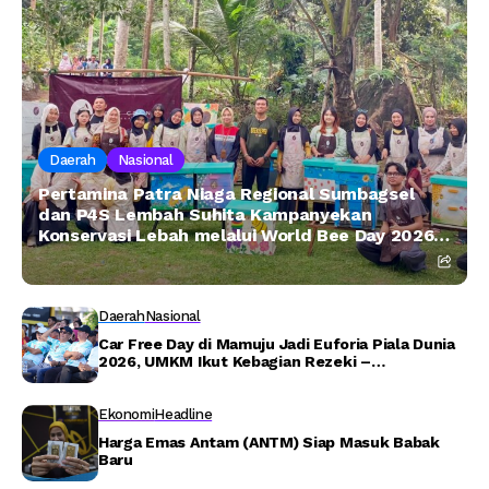
Daerah
Nasional
Pertamina Patra Niaga Regional Sumbagsel
dan P4S Lembah Suhita Kampanyekan
Konservasi Lebah melalui World Bee Day 2026 –
Detiktoday.com
Daerah
Nasional
Car Free Day di Mamuju Jadi Euforia Piala Dunia
2026, UMKM Ikut Kebagian Rezeki –
Detiktoday.com
Ekonomi
Headline
Harga Emas Antam (ANTM) Siap Masuk Babak
Baru