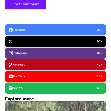
Facebook
23k
93k
Instagram
32k
Pinterest
42k
YouTube
100k
Spotify
65k
Explore more