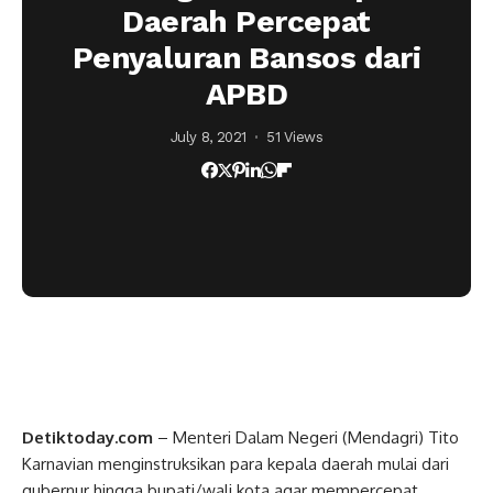
Daerah Percepat
Penyaluran Bansos dari
APBD
July 8, 2021
51 Views
Detiktoday.com
– Menteri Dalam Negeri (Mendagri) Tito
Karnavian menginstruksikan para kepala daerah mulai dari
gubernur hingga bupati/wali kota agar mempercepat