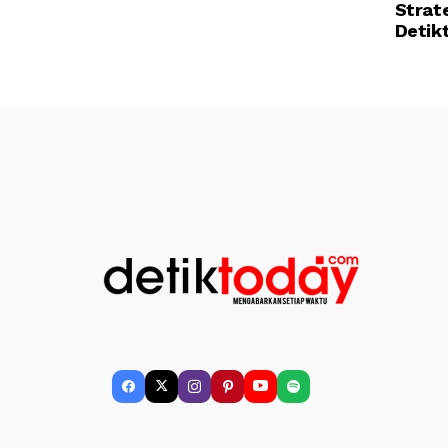
Strat
Detik