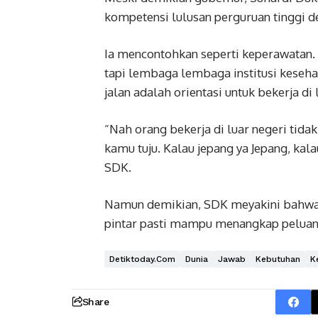
kompetensi lulusan perguruan tinggi d
Ia mencontohkan seperti keperawatan.
tapi lembaga lembaga institusi keseha
jalan adalah orientasi untuk bekerja di 
“Nah orang bekerja di luar negeri tida
kamu tuju. Kalau jepang ya Jepang, kal
SDK.
Namun demikian, SDK meyakini bahwa s
pintar pasti mampu menangkap peluang
Detiktoday.com
Dunia
Jawab
Kebutuhan
K
Share