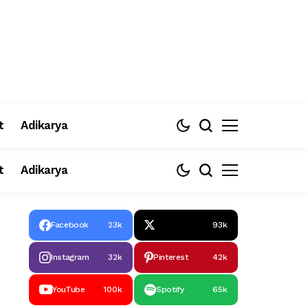
t
Adikarya
t
Adikarya
Facebook
23k
93k
Instagram
32k
Pinterest
42k
YouTube
100k
Spotify
65k