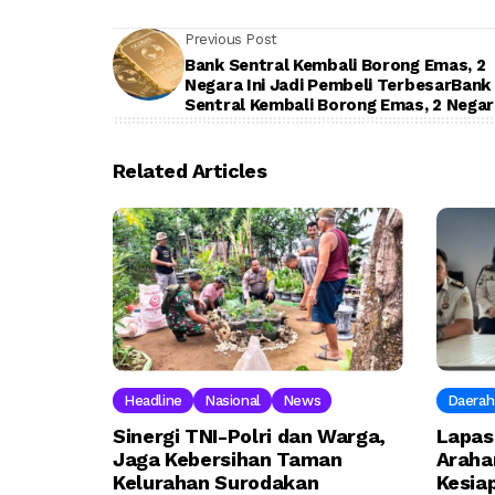
Previous Post
Bank Sentral Kembali Borong Emas, 2
Negara Ini Jadi Pembeli TerbesarBank
Sentral Kembali Borong Emas, 2 Negara
Jadi Pembeli Terbesar
Related Articles
Headline
Nasional
News
Daerah
Sinergi TNI-Polri dan Warga,
Lapas 
Jaga Kebersihan Taman
Araha
Kelurahan Surodakan
Kesia