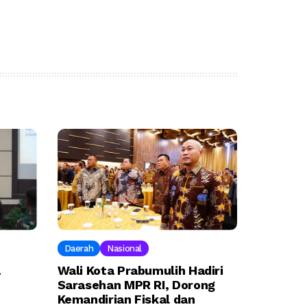
Daerah
Nasional
a
Wali Kota Prabumulih Hadiri
Sarasehan MPR RI, Dorong
Kemandirian Fiskal dan