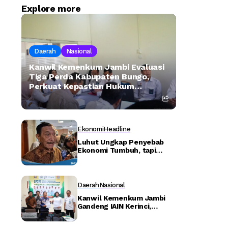
Explore more
Daerah
Nasional
Kanwil Kemenkum Jambi Evaluasi
Tiga Perda Kabupaten Bungo,
Perkuat Kepastian Hukum
Masyarakat Adat –
Detiktoday.com
Ekonomi
Headline
Luhut Ungkap Penyebab
Ekonomi Tumbuh, tapi
Kemiskinan Meningkat
Daerah
Nasional
Kanwil Kemenkum Jambi
Gandeng IAIN Kerinci,
Perkuat Perlindungan
Kekayaan Intelektual di