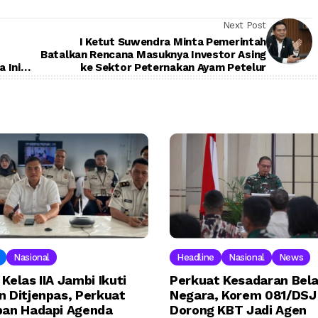
Next Post
I Ketut Suwendra Minta Pemerintah
Batalkan Rencana Masuknya Investor Asing
 Ini
ke Sektor Peternakan Ayam Petelur
Nasional
Headline
Nasional
News
Kelas IIA Jambi Ikuti
Perkuat Kesadaran Bel
n Ditjenpas, Perkuat
Negara, Korem 081/DSJ
pan Hadapi Agenda
Dorong KBT Jadi Agen