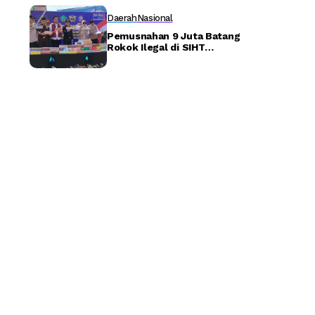
Lingkungan Akademik –
Detiktoday.com
Daerah
Nasional
Pemusnahan 9 Juta Batang
Rokok Ilegal di SIHT
Porong, Sidoarjo
Selamatkan Potensi
Kerugian Negara Rp8,8
Miliar – Detiktoday.com