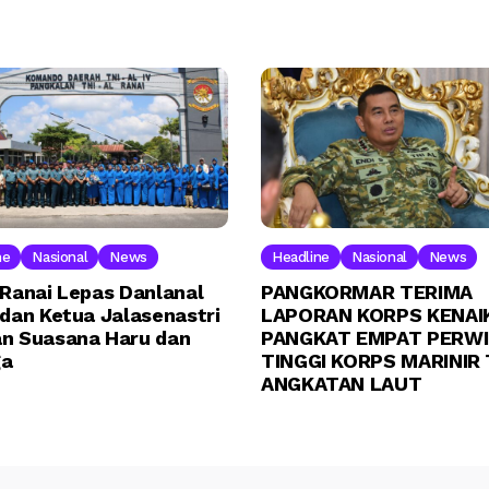
ne
Nasional
News
Headline
Nasional
News
 Ranai Lepas Danlanal
PANGKORMAR TERIMA
 dan Ketua Jalasenastri
LAPORAN KORPS KENAI
n Suasana Haru dan
PANGKAT EMPAT PERW
ga
TINGGI KORPS MARINIR 
ANGKATAN LAUT