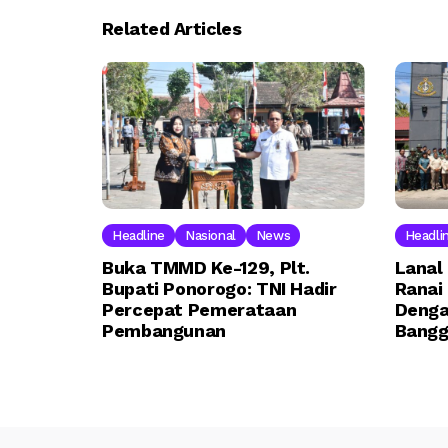
Related Articles
Headline
Nasional
News
Headli
Buka TMMD Ke-129, Plt.
Lanal
Bupati Ponorogo: TNI Hadir
Ranai
Percepat Pemerataan
Denga
Pembangunan
Bang