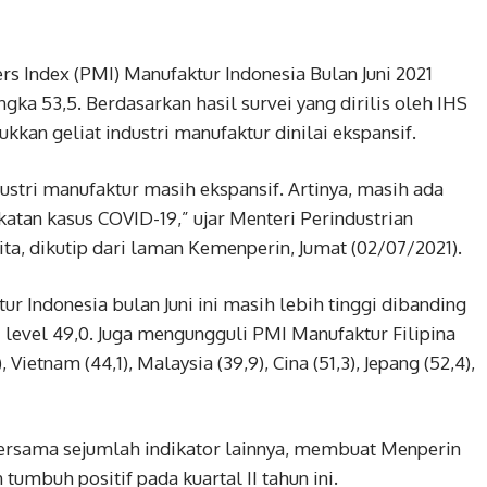
s Index (PMI) Manufaktur Indonesia Bulan Juni 2021
gka 53,5. Berdasarkan hasil survei yang dirilis oleh IHS
kkan geliat industri manufaktur dinilai ekspansif.
ustri manufaktur masih ekspansif. Artinya, masih ada
atan kasus COVID-19,” ujar Menteri Perindustrian
a, dikutip dari laman Kemenperin, Jumat (02/07/2021).
r Indonesia bulan Juni ini masih lebih tinggi dibanding
level 49,0. Juga mengungguli PMI Manufaktur Filipina
 Vietnam (44,1), Malaysia (39,9), Cina (51,3), Jepang (52,4),
 bersama sejumlah indikator lainnya, membuat Menperin
tumbuh positif pada kuartal II tahun ini.