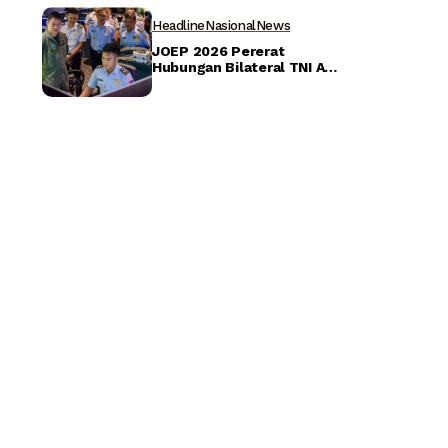
Detiktoday.com
Headline
Nasional
News
JOEP 2026 Pererat
Hubungan Bilateral TNI AU
dan RSAF