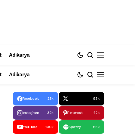
t
Adikarya
t
Adikarya
Facebook
23k
93k
Instagram
32k
Pinterest
42k
YouTube
100k
Spotify
65k