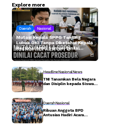
Explore more
Daerah
Nasional
Mutasi Kepala SPPG Tanjung
Lubuk OKI Tanpa Diketahui Kepala
Regional MBG Sumsel Dinilai
Cacat Prosedur – Detiktoday.com
Headline
Nasional
News
TNI Tanamkan Bela Negara
dan Disiplin kepada Siswa
SMPN 2 Watulimo Lewat
MPLS
Daerah
Nasional
Ribuan Anggota BPD
Antusias Hadiri Acara
Paturay Tineung ABPEDNAS
Kabupaten Purwakarta –