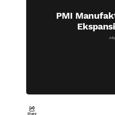
PMI Manufakt
Ekspansi
July
Share