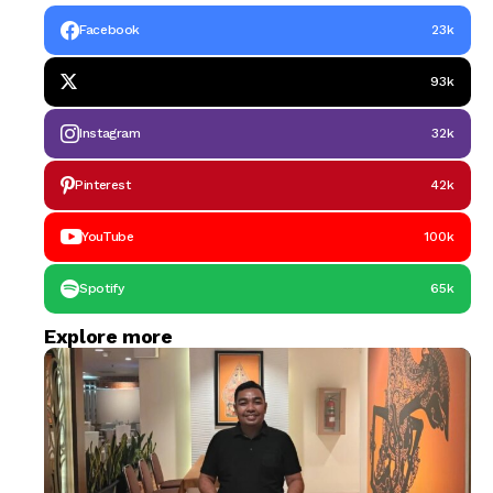
Facebook
23k
93k
Instagram
32k
Pinterest
42k
YouTube
100k
Spotify
65k
Explore more