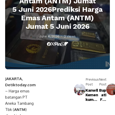
Antam (ANTM) Jumat
5 Juni 2026Prediksi Harga
Emas Antam (ANTM)
Jumat 5 Juni 2026
June 4, 2026
2 Views
JAKARTA,
Previous
Next
Detiktoday.com
Post
Post
Kanwil
Bup
– Harga emas
Kemen
ati
batangan PT
kum
Fra
Aneka Tambang
Jambi
nsi
Perkua
sku
Tbk (
ANTM
)
t
s