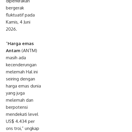
diperkirakan
Penga
Dia
bergerak
wasan
an
Fidusia
Buk
fluktuatif pada
,
a
Kamis, 4 Juni
Doron
Tur
2026.
g
na
Tertib
me
Admini
n
“
Harga emas
strasi
Do
Antam
(ANTM)
dan
min
Optim
o
masih ada
alisasi
OR
kecenderungan
PNBP
AD
melemah Hal ini
–
O
Detikt
HU
seiring dengan
oday.c
T
harga emas dunia
om
Put
yang juga
uss
iba
melemah dan
u
berpotensi
ke-
mendekati level
131
–
US$ 4.434 per
Det
ons troi,” ungkap
ikt