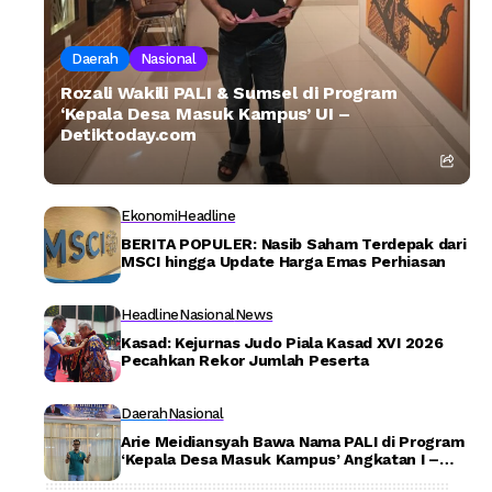
Daerah
Nasional
Rozali Wakili PALI & Sumsel di Program
‘Kepala Desa Masuk Kampus’ UI –
Detiktoday.com
Ekonomi
Headline
BERITA POPULER: Nasib Saham Terdepak dari
MSCI hingga Update Harga Emas Perhiasan
Headline
Nasional
News
Kasad: Kejurnas Judo Piala Kasad XVI 2026
Pecahkan Rekor Jumlah Peserta
Daerah
Nasional
Arie Meidiansyah Bawa Nama PALI di Program
‘Kepala Desa Masuk Kampus’ Angkatan I –
Detiktoday.com