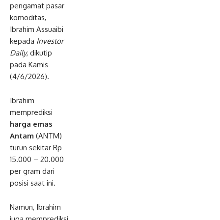
pengamat pasar
oda
y.co
komoditas,
m
Ibrahim Assuaibi
kepada
Investor
Daily
, dikutip
pada Kamis
(4/6/2026).
Ibrahim
memprediksi
harga emas
Antam
(ANTM)
turun sekitar Rp
15.000 – 20.000
per gram dari
posisi saat ini.
Namun, Ibrahim
juga memprediksi