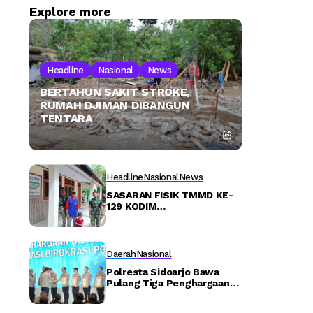
Explore more
Headline
Nasional
News
BERTAHUN SAKIT STROKE,
RUMAH DJIMAN DIBANGUN
TENTARA
Headline
Nasional
News
SASARAN FISIK TMMD KE-
129 KODIM
0802/PONOROGO SENTUH
JALAN DEPAN VIHARA
VIMALAKIRTI
Daerah
Nasional
Polresta Sidoarjo Bawa
Pulang Tiga Penghargaan
Nasional – Detiktoday.com