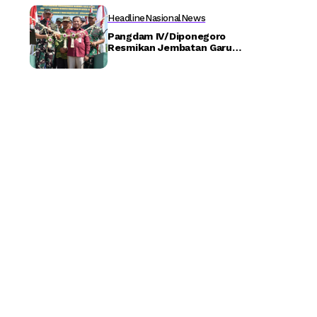
Headline
Nasional
News
Pangdam IV/Diponegoro
Resmikan Jembatan Garuda
Secara Serentak,
Tingkatkan Kesejahteraan
dan Aksesibilitas Warga