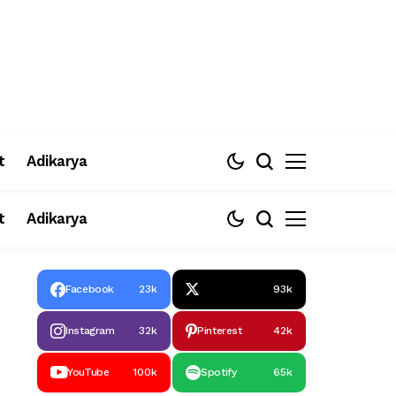
t
Adikarya
t
Adikarya
Facebook
23k
93k
Instagram
32k
Pinterest
42k
YouTube
100k
Spotify
65k