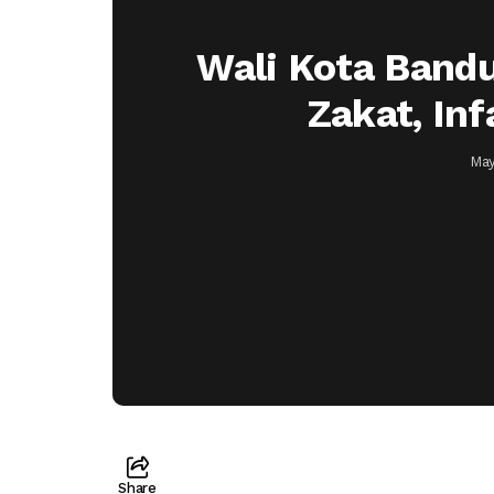
Wali Kota Band
Zakat, In
May
Share