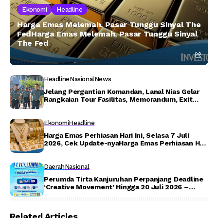
Ekonomi
Headline
Harga Emas Melemah, Pasar Tunggu Sinyal The
FedHarga Emas Melemah, Pasar Tunggu Sinyal
The Fed
Headline
Nasional
News
Jelang Pergantian Komandan, Lanal Nias Gelar
Rangkaian Tour Fasilitas, Memorandum, Exit
Briefing dan Berbagi Bersama Anak Yatim
Ekonomi
Headline
Harga Emas Perhiasan Hari Ini, Selasa 7 Juli
2026, Cek Update-nyaHarga Emas Perhiasan Hari
Ini, Selasa 7 Juli 2026, Cek Update-nyaHarga
Emas Perhiasan Hari Ini, Selasa 7 Juli 2026, Cek
Update-nya
Daerah
Nasional
Perumda Tirta Kanjuruhan Perpanjang Deadline
‘Creative Movement’ Hingga 20 Juli 2026 –
Detiktoday.com
Related Articles