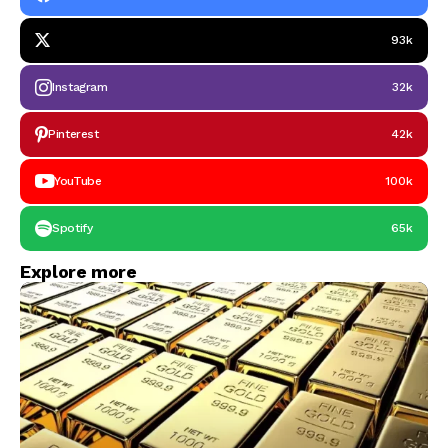
93k
Instagram
32k
Pinterest
42k
YouTube
100k
Spotify
65k
Explore more