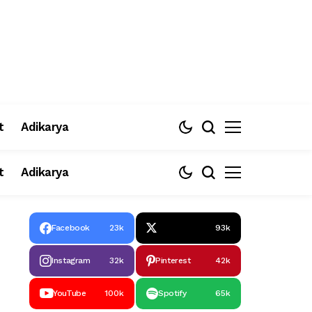
t
Adikarya
t
Adikarya
Facebook
23k
93k
Instagram
32k
Pinterest
42k
YouTube
100k
Spotify
65k