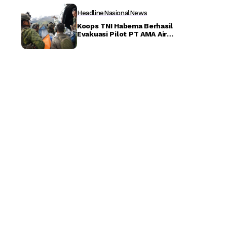
Detiktoday.com
Headline
Nasional
News
Koops TNI Habema Berhasil
Evakuasi Pilot PT AMA Air
Melalui Operasi Khusus dan
SAR Taktis