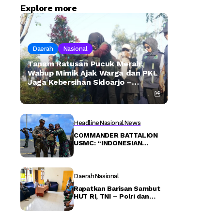
Explore more
Daerah
Nasional
Tanam Ratusan Pucuk Merah,
Wabup Mimik Ajak Warga dan PKL
Jaga Kebersihan Sidoarjo –
Detiktoday.com
Headline
Nasional
News
COMMANDER BATTALION
USMC: “INDONESIAN
MARINES, YOU ARE KILLER!
Daerah
Nasional
Rapatkan Barisan Sambut
HUT RI, TNI – Polri dan
Pemerintah Distrik Karas
Bentuk Panitia –