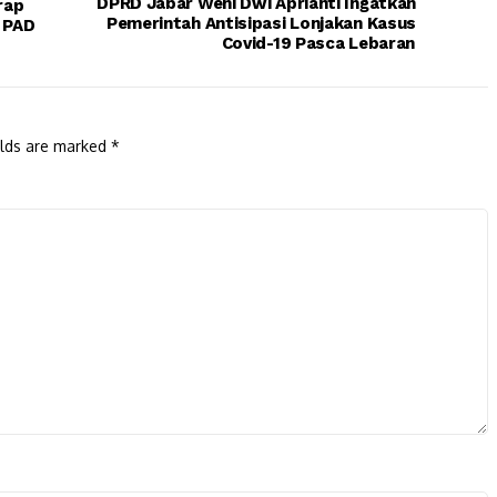
DPRD Jabar Weni Dwi Aprianti Ingatkan
rap
Pemerintah Antisipasi Lonjakan Kasus
 PAD
Covid-19 Pasca Lebaran
elds are marked
*