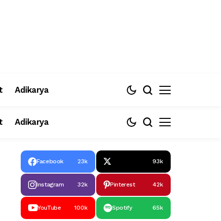
t
Adikarya
t
Adikarya
Facebook
23k
93k
Instagram
32k
Pinterest
42k
YouTube
100k
Spotify
65k