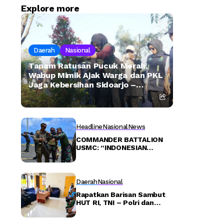
Explore more
Daerah
Nasional
Tanam Ratusan Pucuk Merah,
Wabup Mimik Ajak Warga dan PKL
Jaga Kebersihan Sidoarjo –
Detiktoday.com
Headline
Nasional
News
COMMANDER BATTALION
USMC: “INDONESIAN
MARINES, YOU ARE KILLER!
Daerah
Nasional
Rapatkan Barisan Sambut
HUT RI, TNI – Polri dan
Pemerintah Distrik Karas
Bentuk Panitia –