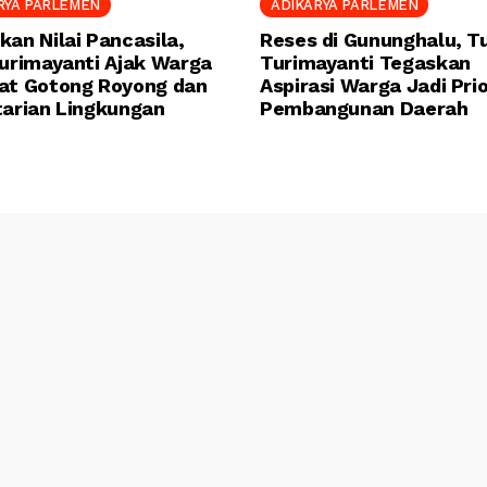
RYA PARLEMEN
ADIKARYA PARLEMEN
kan Nilai Pancasila,
Reses di Gununghalu, Tu
Turimayanti Ajak Warga
Turimayanti Tegaskan
at Gotong Royong dan
Aspirasi Warga Jadi Prio
tarian Lingkungan
Pembangunan Daerah