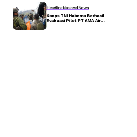
Detiktoday.com
Headline
Nasional
News
Koops TNI Habema Berhasil
Evakuasi Pilot PT AMA Air
Melalui Operasi Khusus dan
SAR Taktis