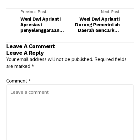
Previous Post
Next Post
Weni Dwi Aprianti
Weni Dwi Aprianti
Apresiasi
Dorong Pemerintah
penyelenggaraan
Daerah Gencarkan
Musrenbang dan
Sosialisasi Vaksinasi
RKPD Jabar
Untuk Lansia
Leave A Comment
Leave A Reply
Your email address will not be published.
Required fields
are marked
*
Comment
*