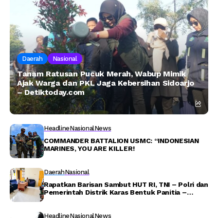
Daerah
Nasional
Tanam Ratusan Pucuk Merah, Wabup Mimik
Ajak Warga dan PKL Jaga Kebersihan Sidoarjo
– Detiktoday.com
Headline
Nasional
News
COMMANDER BATTALION USMC: “INDONESIAN
MARINES, YOU ARE KILLER!
Daerah
Nasional
Rapatkan Barisan Sambut HUT RI, TNI – Polri dan
Pemerintah Distrik Karas Bentuk Panitia –
Detiktoday.com
Headline
Nasional
News